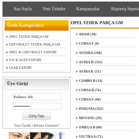
Ana Sayfa
Yeni Ürünler
Kampanyalar
Alışveriş Sepeti
OPEL YEDEK PARÇA GM
Ürün Kategorileri
ADAM (30)
OPEL YEDEK PARÇA GM
CORSA F (6)
CHEVROLET YEDEK PARÇA GM
OPEL & CHEVROLET EXPORT
ANTARA (168)
VW & AUDI EXPORT
ASTRA H (311)
SAAB EXPORT
ASTRA K (51)
COMBO B (14)
Üye Girişi
CORSA B (76)
CORSA E (46)
INSIGNIA (262)
MOVANO (29)
Yeni Üyelik
|
Şifremi Unuttum?
OMEGA B (60)
VECTRA A (71)