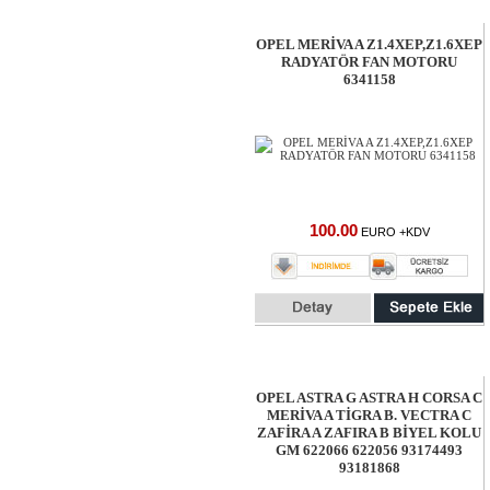
OPEL MERİVA A Z1.4XEP,Z1.6XEP
RADYATÖR FAN MOTORU
6341158
100.00
EURO +KDV
OPEL ASTRA G ASTRA H CORSA C
MERİVA A TİGRA B. VECTRA C
ZAFİRA A ZAFIRA B BİYEL KOLU
GM 622066 622056 93174493
93181868