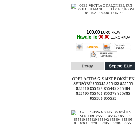
100.00
EURO +KDV
Havale ile
90.00
EURO +KDV
OPEL ASTRA G Z14XEP OKSİJEN
SENSÖRÜ 855355 855422 855555
855510 855429 855402 855404
855405 855406 855378 855385
855386 855553