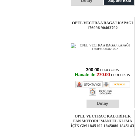
OPEL VECTRA A BAGAJ KAPAĞI
176096 90463792
300.00
EURO +KDV
Havale ile
270.00
EURO +KDV
OPEL VECTRA C KALORİFER
FAN MOTORU MANUEL KLİMA
İÇİN GM 1845102 1845080 1845143