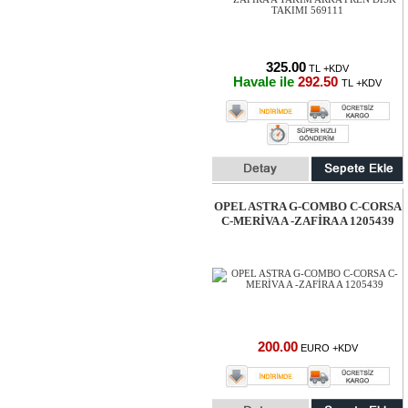
325.00
TL +KDV
Havale ile
292.50
TL +KDV
OPEL ASTRA G-COMBO C-CORSA
C-MERİVA A -ZAFİRA A 1205439
200.00
EURO +KDV