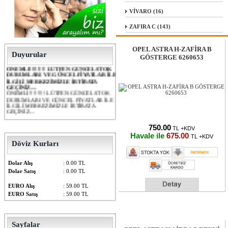
VİVARO (16)
ZAFIRA C (143)
OPEL ASTRA H-ZAFİRA B
Duyurular
ÖNEMLİ!!!!!!!! LÜTFEN GÜNCEL STOK
GÖSTERGE 6260653
DURUMLARI VE GÜNCEL FİYATLAR İLE
İLGİLİ MERKEZİMİZLE İRTİBATA
GEÇİNİZ....
ÖNEMLİ!!!!!!!! LÜTFEN GÜNCEL STOK
DURUMLARI VE GÜNCEL FİYATLAR İLE
İLGİLİ MERKEZİMİZLE İRTİBATA
GEÇİNİZ....
750.00
TL +KDV
Havale ile
675.00
TL +KDV
Döviz Kurları
Dolar Alış
: 0.00 TL
Dolar Satış
: 0.00 TL
EURO Alış
: 59.00 TL
EURO Satış
: 59.00 TL
Sayfalar