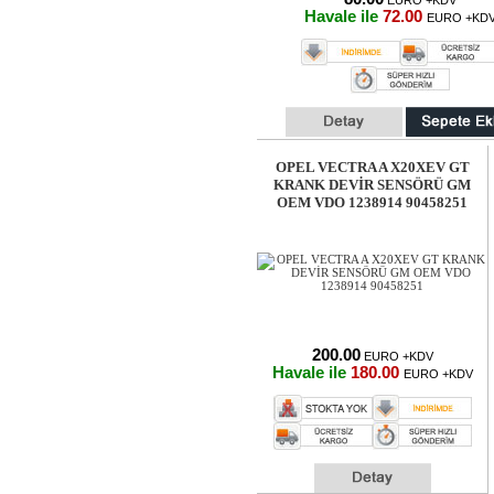
EURO +KDV
Havale ile
72.00
EURO +KD
OPEL VECTRA A X20XEV GT
KRANK DEVİR SENSÖRÜ GM
OEM VDO 1238914 90458251
200.00
EURO +KDV
Havale ile
180.00
EURO +KDV