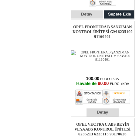
OPEL FRONTERA B ŞANZIMAN
KONTROL ÜNİTESİ GM 6235100
91160401
100.00
EURO +KDV
Havale ile
90.00
EURO +KDV
OPEL VECTRA C ABS BEYİN
VEYA ABS KONTROL ÜNİTESİ
6235213 6235115 93170626