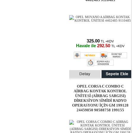
325.00
TL +KDV
Havale ile
292.50
TL +KDV
OPEL CORSA C COMBO C
AİRBAG KONTAK KONTROL
ÜNİTESİ (AİRBAG SARGISI)
DİREKSİYON SİMİDİ RADYO
OPERASYONU İÇİN GM 199128
24459850 90588758 199155