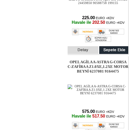
225.00
EURO +KDV
Havale ile
202.50
EURO +KDV
OPEL AGİLA A-ASTRA G-CORSA
C-ZAFİRA A Z1.0XE,1.2XE MOTOR
BEYNİ 6237081 9164475
575.00
EURO +KDV
Havale ile
517.50
EURO +KDV