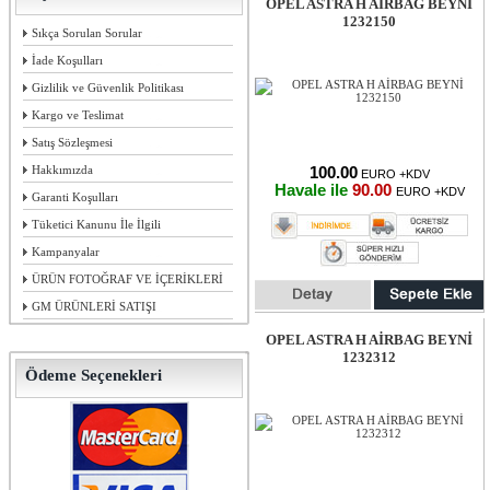
OPEL ASTRA H AİRBAG BEYNİ
1232150
Sıkça Sorulan Sorular
İade Koşulları
Gizlilik ve Güvenlik Politikası
Kargo ve Teslimat
Satış Sözleşmesi
Hakkımızda
100.00
EURO +KDV
Havale ile
90.00
EURO +KDV
Garanti Koşulları
Tüketici Kanunu İle İlgili
Kampanyalar
ÜRÜN FOTOĞRAF VE İÇERİKLERİ
GM ÜRÜNLERİ SATIŞI
OPEL ASTRA H AİRBAG BEYNİ
1232312
Ödeme Seçenekleri