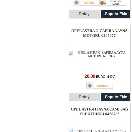
OPEL ASTRA G-ZAFİRA A AYNA
MOTORU 6207077
20.00
EURO +KDV
OPEL ASTRA H AYNA CAMI SAĞ
ELEKTRİKLİ 6428785