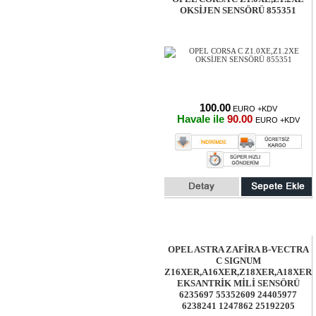
OKSİJEN SENSÖRÜ 855351
100.00
EURO +KDV
Havale ile
90.00
EURO +KDV
OPEL ASTRA ZAFİRA B-VECTRA
C SIGNUM
Z16XER,A16XER,Z18XER,A18XER
EKSANTRİK MİLİ SENSÖRÜ
6235697 55352609 24405977
6238241 1247862 25192205