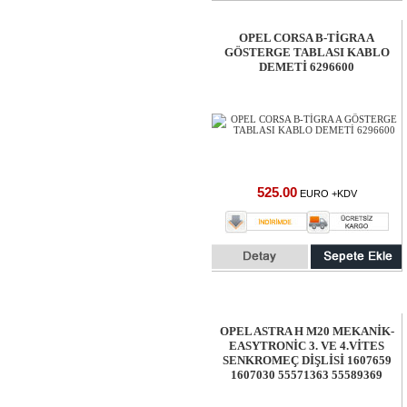
OPEL CORSA B-TİGRA A
GÖSTERGE TABLASI KABLO
DEMETİ 6296600
525.00
EURO +KDV
OPEL ASTRA H M20 MEKANİK-
EASYTRONİC 3. VE 4.VİTES
SENKROMEÇ DİŞLİSİ 1607659
1607030 55571363 55589369