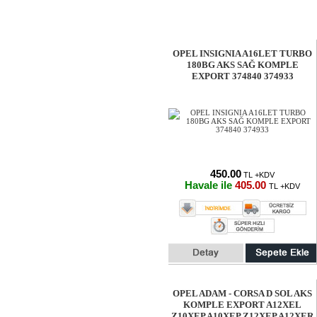
OPEL INSIGNIA A16LET TURBO
180BG AKS SAĞ KOMPLE
EXPORT 374840 374933
450.00
TL +KDV
Havale ile
405.00
TL +KDV
OPEL ADAM - CORSA D SOL AKS
KOMPLE EXPORT A12XEL
Z10XEP A10XEP Z12XEP A12XER