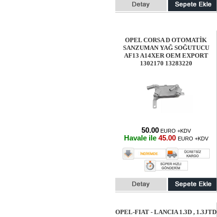
OPEL CORSA D OTOMATİK
SANZUMAN YAĞ SOĞUTUCU
AF13 A14XER OEM EXPORT
1302170 13283220
50.00
EURO +KDV
Havale ile
45.00
EURO +KDV
OPEL-FIAT - LANCIA 1.3D , 1.3JTD