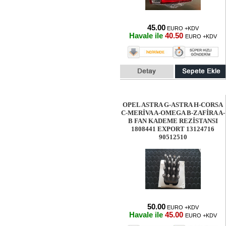
45.00
EURO +KDV
Havale ile
40.50
EURO +KDV
OPEL ASTRA G-ASTRA H-CORSA
C-MERİVA A-OMEGA B-ZAFİRA A-
B FAN KADEME REZİSTANSI
1808441 EXPORT 13124716
90512510
50.00
EURO +KDV
Havale ile
45.00
EURO +KDV