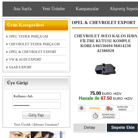
Ana Sayfa
Yeni Ürünler
Kampanyalar
Alışveriş Sepeti
OPEL & CHEVROLET EXPORT
Ürün Kategorileri
CHEVROLET AVEO KALOS HAVA
OPEL YEDEK PARÇA GM
FİLTRE KUTUSU KOMPLE
CHEVROLET YEDEK PARÇA GM
KOREA 96536694 96814238
42386920
OPEL & CHEVROLET EXPORT
VW & AUDI EXPORT
SAAB EXPORT
Üye Girişi
75.00
EURO +KDV
Havale ile
67.50
EURO +KDV
Yeni Üyelik
|
Şifremi Unuttum?