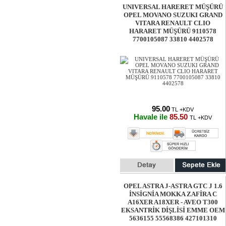
UNIVERSAL HARERET MÜŞÜRÜ
OPEL MOVANO SUZUKI GRAND
VITARA RENAULT CLIO
HARARET MÜŞÜRÜ 9110578
7700105087 33810 4402578
95.00
TL +KDV
Havale ile
85.50
TL +KDV
OPEL ASTRA J-ASTRA GTC J 1.6
İNSİGNİA MOKKA ZAFİRA C
A16XER A18XER - AVEO T300
EKSANTRİK DİŞLİSİ EMME OEM
5636155 55568386 427101310