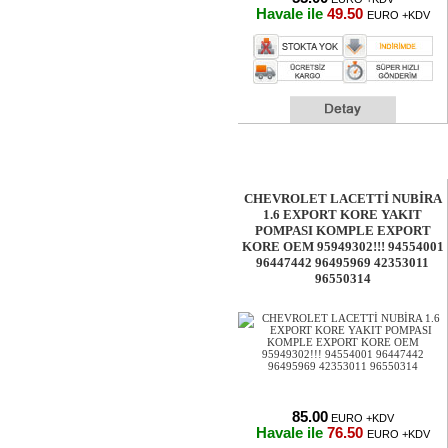
Havale ile
49.50
EURO +KDV
CHEVROLET LACETTİ NUBİRA
1.6 EXPORT KORE YAKIT
POMPASI KOMPLE EXPORT
KORE OEM 95949302!!! 94554001
96447442 96495969 42353011
96550314
85.00
EURO +KDV
Havale ile
76.50
EURO +KDV