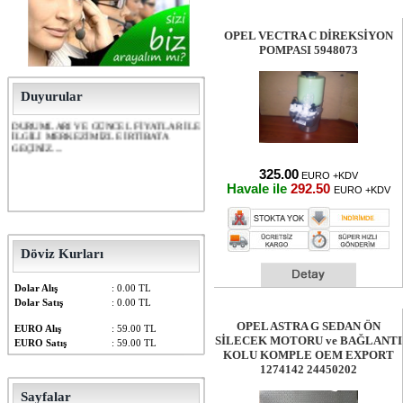
OPEL VECTRA C DİREKSİYON
ÖNEMLİ!!!!!!!! LÜTFEN GÜNCEL STOK
POMPASI 5948073
DURUMLARI VE GÜNCEL FİYATLAR İLE
İLGİLİ MERKEZİMİZLE İRTİBATA
GEÇİNİZ....
ÖNEMLİ!!!!!!!! LÜTFEN GÜNCEL STOK
Duyurular
DURUMLARI VE GÜNCEL FİYATLAR İLE
İLGİLİ MERKEZİMİZLE İRTİBATA
GEÇİNİZ....
325.00
EURO +KDV
Havale ile
292.50
EURO +KDV
Döviz Kurları
Dolar Alış
: 0.00 TL
Dolar Satış
: 0.00 TL
OPEL ASTRA G SEDAN ÖN
EURO Alış
: 59.00 TL
SİLECEK MOTORU ve BAĞLANTI
EURO Satış
: 59.00 TL
KOLU KOMPLE OEM EXPORT
1274142 24450202
Sayfalar