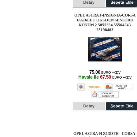
OPEL ASTRA J-INSIGNIA-CORSA
D A16LET OKSİJEN SENSÖRÜ
KONUM 2 5855384 55564243
25198483
75.00
EURO +KDV
Havale ile
67.50
EURO +KDV
OPEL ASTRA-H Z13DTH - CORSA-