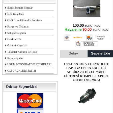
Sıkça Sorulan Sorular
İade Koşulları
Gizlilik ve Güvenlik Politikası
100.00
EURO +KDV
Kargo ve Teslimat
Havale ile
90.00
EURO +KDV
Satış Sözleşmesi
Hakkımızda
Garanti Koşulları
Tüketici Kanunu İle İlgili
Kampanyalar
OPEL ANTARA-CHEVROLET
ÜRÜN FOTOĞRAF VE İÇERİKLERİ
CAPTIVA EPICA LACETTİ
GM ÜRÜNLERİ SATIŞI
NUBİRA 2.0 DİZEL YAKIT
FİLTRESİ KOMPLE EXPORT
4803001 96629454
Ödeme Seçenekleri