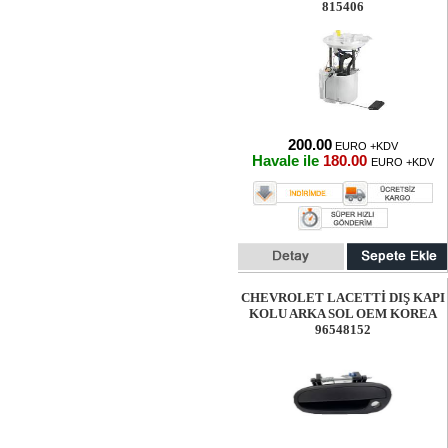
815406
200.00
EURO +KDV
Havale ile
180.00
EURO +KDV
CHEVROLET LACETTİ DIŞ KAPI
KOLU ARKA SOL OEM KOREA
96548152