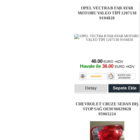
OPEL VECTRA B FAR AYAR
MOTORU VALEO TİPİ 1207138
9194828
40.00
EURO +KDV
Havale ile
36.00
EURO +KDV
CHEVROLET CRUZE SEDAN DIŞ
STOP SAĞ OEM 96829828
95965224