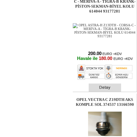
C - MERİVA-A - TİGRA-B KRANK-
PİSTON-SEKMAN-BİYEL KOLU
614044 93177281
200.00
EURO +KDV
Havale ile
180.00
EURO +KDV
OPEL VECTRA C Z19DTH AKS
KOMPLE SOL 374537 13166590