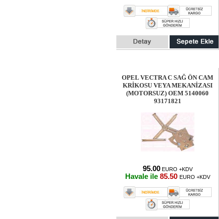
OPEL VECTRA C SAĞ ÖN CAM
KRİKOSU VEYA MEKANİZASI
(MOTORSUZ) OEM 5140060
93171821
95.00
EURO +KDV
Havale ile
85.50
EURO +KDV