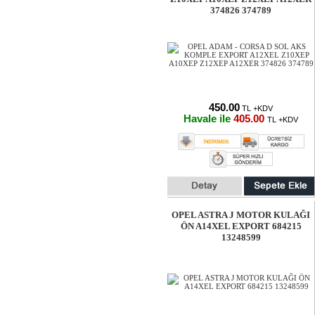
374826 374789
450.00
TL +KDV
Havale ile
405.00
TL +KDV
OPEL ASTRA J MOTOR KULAĞI
ÖN A14XEL EXPORT 684215
13248599