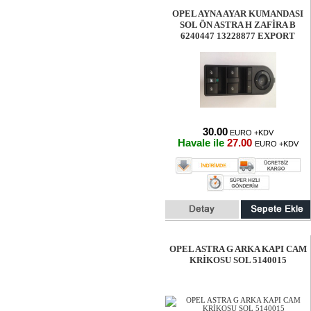
OPEL AYNA AYAR KUMANDASI
SOL ÖN ASTRA H ZAFİRA B
6240447 13228877 EXPORT
30.00
EURO +KDV
Havale ile
27.00
EURO +KDV
OPEL ASTRA G ARKA KAPI CAM
KRİKOSU SOL 5140015