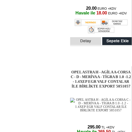
20.00
EURO +KDV
Havale ile
18.00
EURO +KDV
OPEL ASTRA H - AGİLA A-CORSA
C - D - MERİVA A - TİGRA B 1.0 -1.2
- 1.4XEP EGR VALF CONTALAR
İLE BİRLİKTE EXPORT 5851057
295.00
TL +KDV
Havale ile
265.50