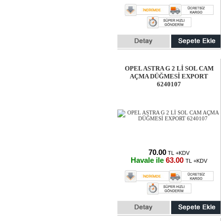
OPEL ASTRA G 2 Lİ SOL CAM
AÇMA DÜĞMESİ EXPORT
6240107
70.00
TL +KDV
Havale ile
63.00
TL +KDV