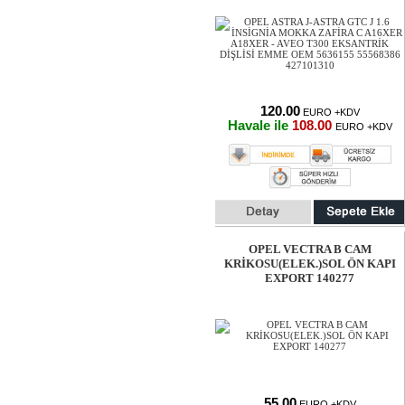
120.00
EURO +KDV
Havale ile
108.00
EURO +KDV
OPEL VECTRA B CAM
KRİKOSU(ELEK.)SOL ÖN KAPI
EXPORT 140277
55.00
EURO +KDV