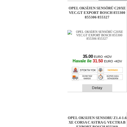
OPEL OKSİJEN SENSÖRÜ C20XE
VEC.GT EXPORT BOSCH 855300
855306 855327
35.00
EURO +KDV
Havale ile
31.50
EURO +KDV
OPEL OKSIJEN SENSORU Z1.4-1.6
XE CORSA C ASTRA G VECTRA B
EXPORT BOSCH 855360